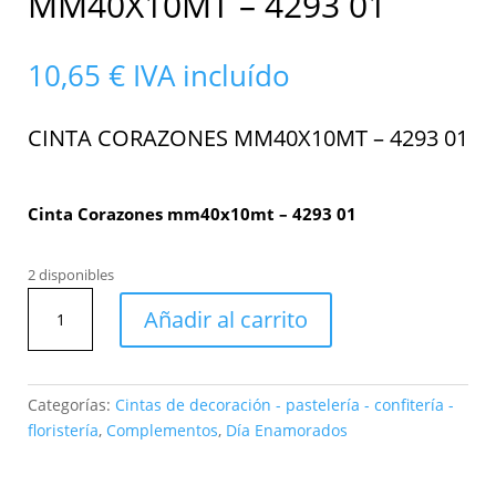
MM40X10MT – 4293 01
10,65
€
IVA incluído
CINTA CORAZONES MM40X10MT – 4293 01
Cinta Corazones mm40x10mt – 4293 01
2 disponibles
Cinta
Añadir al carrito
Corazones
mm40x10mt
-
4293
Categorías:
Cintas de decoración - pastelería - confitería -
01
floristería
,
Complementos
,
Día Enamorados
cantidad