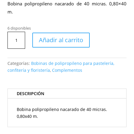
Bobina polipropileno nacarado de 40 micras. 0,80×40
m.
6 disponibles
Bobina
Añadir al carrito
polipropileno
Stellanti
blanco
cantidad
Categorías:
Bobinas de polipropileno para pastelería,
confitería y floristería
,
Complementos
DESCRIPCIÓN
Bobina polipropileno nacarado de 40 micras.
0,80x40 m.