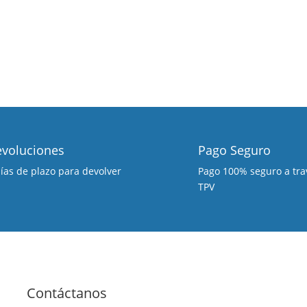
voluciones
Pago Seguro
días de plazo para devolver
Pago 100% seguro a tra
TPV
Contáctanos