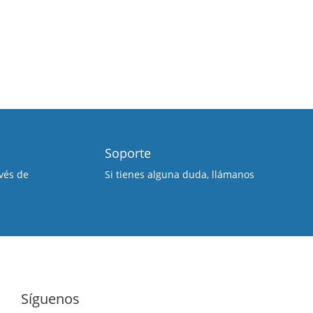
Soporte
vés de
Si tienes alguna duda, llámanos
Síguenos