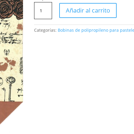
Bobina
Añadir al carrito
polipropileno
Antique
11
Categorías:
Bobinas de polipropileno para pastelerí
frame
cantidad