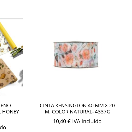
LENO
CINTA KENSINGTON 40 MM X 20
L HONEY
M. COLOR NATURAL- 4337G
10,40
€
IVA incluído
ído